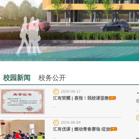
校园新闻
校务公开
2026-06-17
汇有荣耀 | 喜报！我校课堂教
...
...
2026-06-04
汇有优课 | 燃动青春赛场 绽放
...